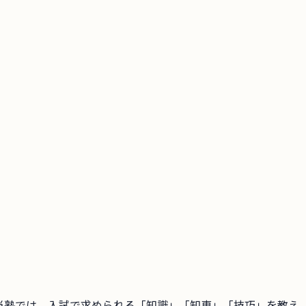
当塾では，入試で求められる「知識」「知恵」「技巧」を教え