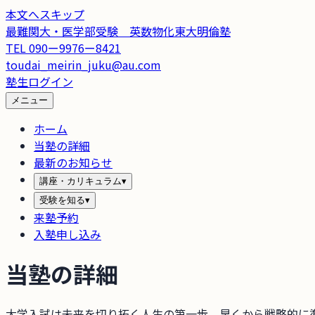
本文へスキップ
最難関大・医学部受験 英数物化
東大明倫塾
TEL
090ー9976ー8421
toudai_meirin_juku@au.com
塾生ログイン
メニュー
ホーム
当塾の詳細
最新のお知らせ
講座・カリキュラム
▾
受験を知る
▾
来塾予約
入塾申し込み
当塾の詳細
大学入試は未来を切り拓く人生の第一歩。早くから戦略的に