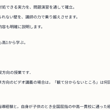
対処できる実力を、問題演習を通して確立。
られない壁を、講師の力で乗り越えさせます。
内容も明確に説明します。
も高1から学ぶ。
双方向の授業です．
単方向のビデオ講義の場合は，「観て分からないところ」は何
指導経験と，自身が子供のとき全国屈指の中高一貫校に通った